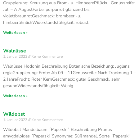
Gruppierung: Kreuzung aus Brom- u. HimbeerePflücku. Genussreife:
Juli – A AugustFarbe: purpurrot glänzend bis
violettbraunrotGeschmack: brombeer -u.
himbeerähnlichWiderstandsfähigkeit: robust,
Weiterlesen »
Walnüsse
1. Januar 2023
Keine Kommentare
Walnüsse Hodonin Beschreibung Botanische Bezeichung: Juglans
regiaGruppierung: Ernte: Ab 09 – 11Genussreife: Nach Trocknung 1 –
2 JahreFrucht: Roter KernGeschmack: guter Geschmack, sehr
gesundWiderstandsfähigkeit: Wenig
Weiterlesen »
Wildobst
1. Januar 2023
Keine Kommentare
Wildobst Mandelbaum ´Paperski´ Beschreibung Prunus
amygdaloides ´Paperski´Synonyme: Süßmandel, Sorte ´Paperski