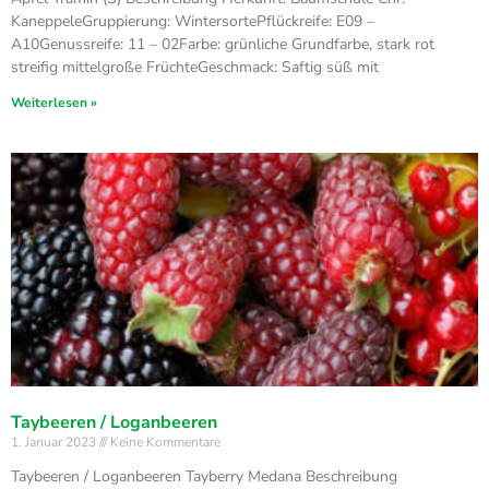
KaneppeleGruppierung: WintersortePflückreife: E09 –
A10Genussreife: 11 – 02Farbe: grünliche Grundfarbe, stark rot
streifig mittelgroße FrüchteGeschmack: Saftig süß mit
Weiterlesen »
Taybeeren / Loganbeeren
1. Januar 2023
Keine Kommentare
Taybeeren / Loganbeeren Tayberry Medana Beschreibung