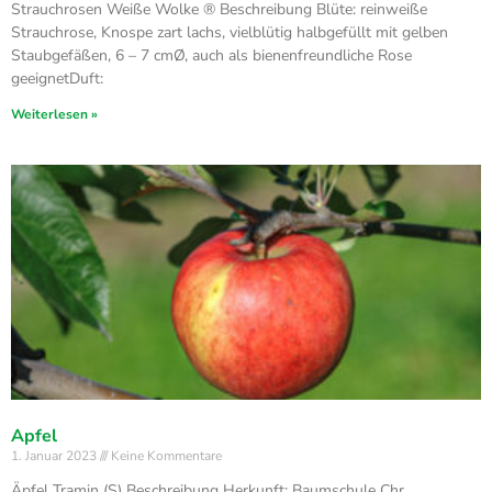
Strauchrosen Weiße Wolke ® Beschreibung Blüte: reinweiße
Strauchrose, Knospe zart lachs, vielblütig halbgefüllt mit gelben
Staubgefäßen, 6 – 7 cmØ, auch als bienenfreundliche Rose
geeignetDuft:
Weiterlesen »
Apfel
1. Januar 2023
Keine Kommentare
Äpfel Tramin (S) Beschreibung Herkunft: Baumschule Chr.