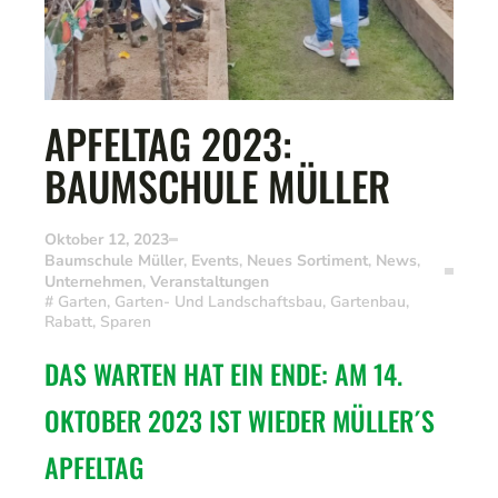
APFELTAG 2023:
BAUMSCHULE MÜLLER
Oktober 12, 2023
Baumschule Müller
,
Events
,
Neues Sortiment
,
News
,
Unternehmen
,
Veranstaltungen
#
Garten
,
Garten- Und Landschaftsbau
,
Gartenbau
,
Rabatt
,
Sparen
DAS WARTEN HAT EIN ENDE: AM 14. 
OKTOBER 2023 IST WIEDER MÜLLER´S 