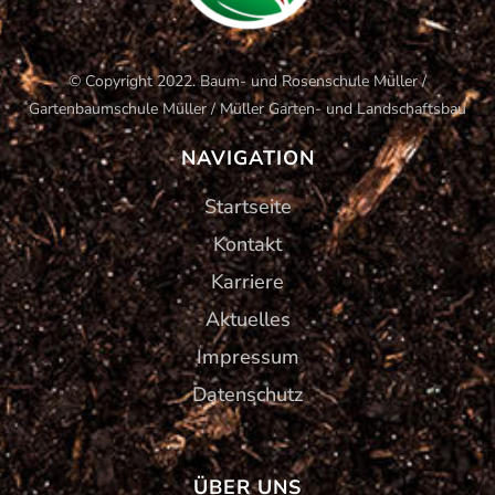
© Copyright 2022. Baum- und Rosenschule Müller /
Gartenbaumschule Müller / Müller Garten- und Landschaftsbau
NAVIGATION
Startseite
Kontakt
Karriere
Aktuelles
Impressum
Datenschutz
ÜBER UNS