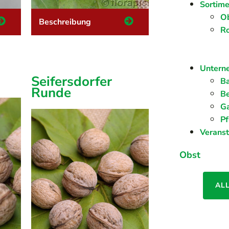
Sortime
O
Beschreibung
R
Untern
Seifersdorfer
Ba
Runde
Be
G
Pf
Verans
Obst
AL