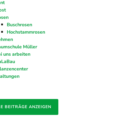
nt
bst
osen
Buschrosen
Hochstammrosen
ehmen
umschule Müller
i uns arbeiten
aLaBau
lanzencenter
taltungen
LE BEITRÄGE ANZEIGEN