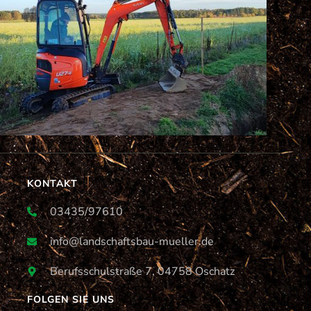
KONTAKT
03435/97610
info@landschaftsbau-mueller.de
Berufsschulstraße 7, 04758 Oschatz
FOLGEN SIE UNS