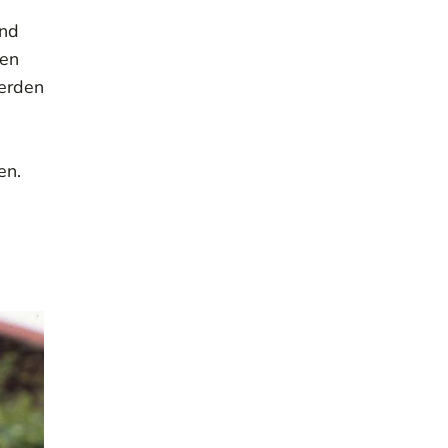
und
ten
werden
en.