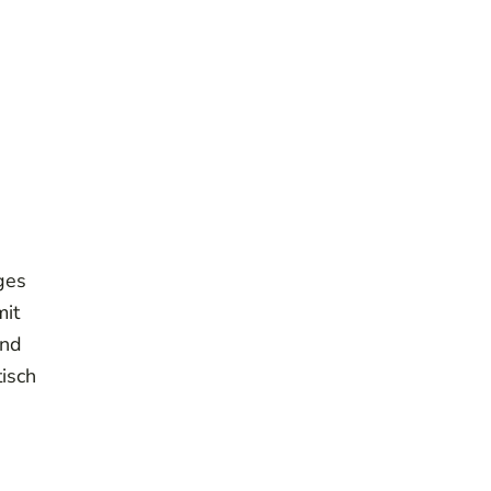
ges
mit
und
isch