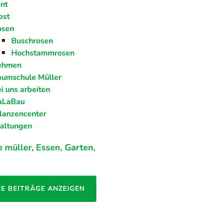
nt
bst
osen
Buschrosen
Hochstammrosen
ehmen
umschule Müller
i uns arbeiten
aLaBau
lanzencenter
taltungen
 müller
,
Essen
,
Garten
,
LE BEITRÄGE ANZEIGEN