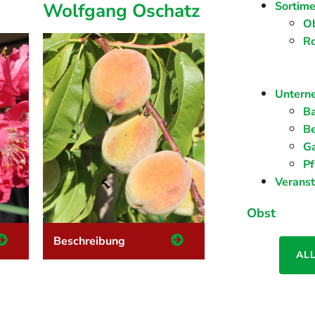
Wolfgang Oschatz
Sortime
O
R
Untern
Ba
Be
G
Pf
Verans
Obst
Beschreibung
AL