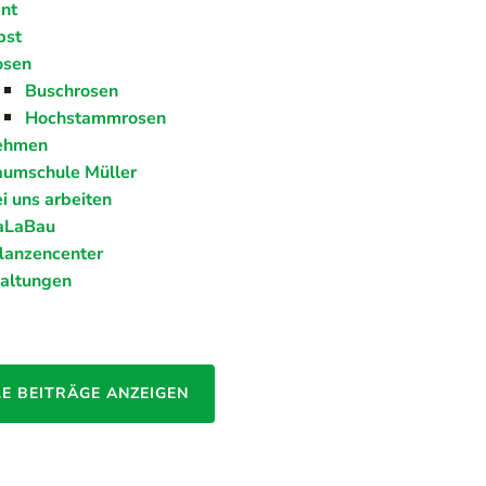
nt
bst
osen
Buschrosen
Hochstammrosen
ehmen
umschule Müller
i uns arbeiten
aLaBau
lanzencenter
taltungen
LE BEITRÄGE ANZEIGEN