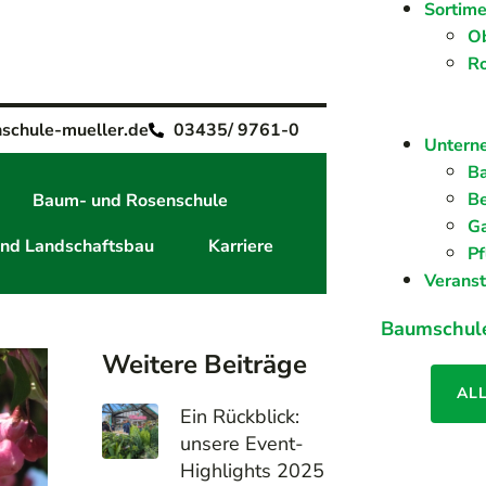
Sortime
O
R
schule-mueller.de
03435/ 9761-0
Untern
Ba
Be
Baum- und Rosenschule
G
und Landschaftsbau
Karriere
Pf
Verans
Baumschul
Weitere Beiträge
AL
Ein Rückblick:
unsere Event-
Highlights 2025