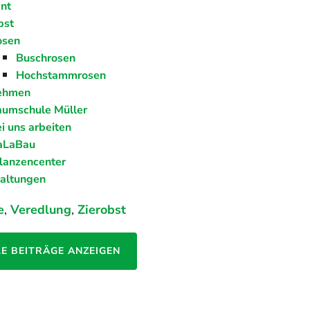
nt
bst
osen
Buschrosen
Hochstammrosen
ehmen
umschule Müller
i uns arbeiten
aLaBau
lanzencenter
taltungen
e
,
Veredlung
,
Zierobst
LE BEITRÄGE ANZEIGEN