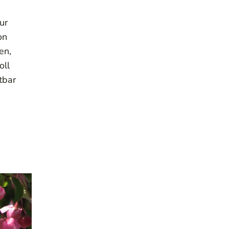
ur
on
en,
oll
tbar