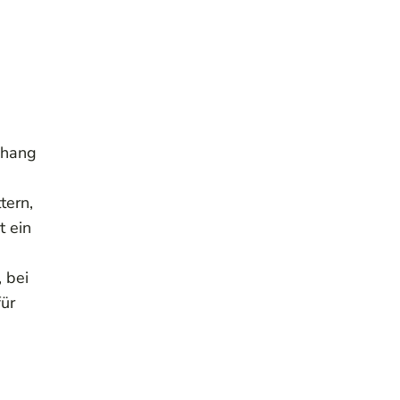
ehang
tern,
t ein
 bei
für