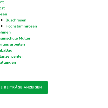
nt
bst
osen
Buschrosen
Hochstammrosen
ehmen
umschule Müller
i uns arbeiten
aLaBau
lanzencenter
taltungen
LE BEITRÄGE ANZEIGEN