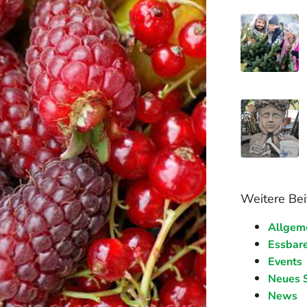
Weitere Bei
Allgem
Essbare
Events
Neues 
News