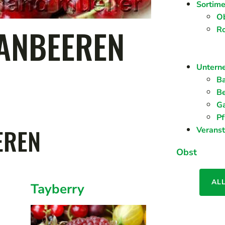
Sortime
O
GANBEEREN
R
Untern
Ba
Be
G
Pf
EREN
Verans
Obst
AL
Tayberry