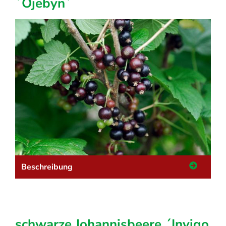
´Ojebyn´
Beschreibung
schwarze Johannisbeere ´Invigo