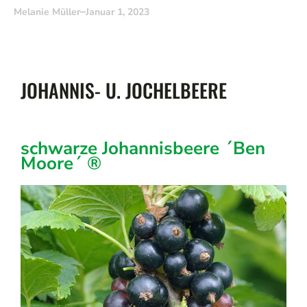
Melanie Müller
Januar 1, 2023
JOHANNIS- U. JOCHELBEERE
schwarze Johannisbeere ´Ben
Moore´ ®