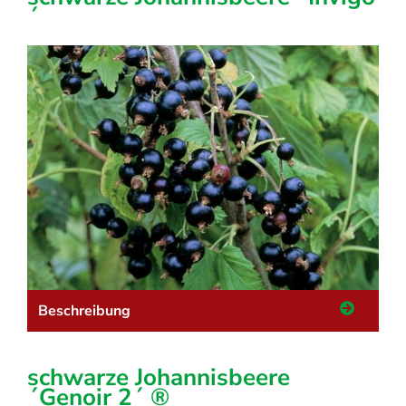
´
Beschreibung
schwarze Johannisbeere
´Genoir 2´ ®