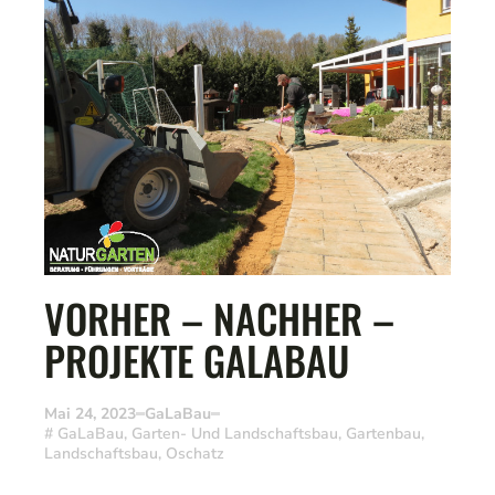
VORHER – NACHHER –
PROJEKTE GALABAU
Mai 24, 2023
GaLaBau
#
GaLaBau
,
Garten- Und Landschaftsbau
,
Gartenbau
,
Landschaftsbau
,
Oschatz