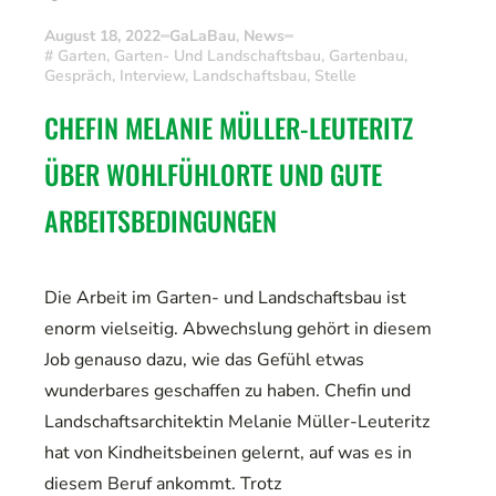
August 18, 2022
GaLaBau
,
News
#
Garten
,
Garten- Und Landschaftsbau
,
Gartenbau
,
Gespräch
,
Interview
,
Landschaftsbau
,
Stelle
CHEFIN MELANIE MÜLLER-LEUTERITZ 
ÜBER WOHLFÜHLORTE UND GUTE 
ARBEITSBEDINGUNGEN
Die Arbeit im Garten- und Landschaftsbau ist
enorm vielseitig. Abwechslung gehört in diesem
Job genauso dazu, wie das Gefühl etwas
wunderbares geschaffen zu haben. Chefin und
Landschaftsarchitektin Melanie Müller-Leuteritz
hat von Kindheitsbeinen gelernt, auf was es in
diesem Beruf ankommt. Trotz