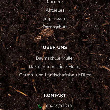
Karriere
Aktuelles
Impressum
Datenschutz
ÜBER UNS
Baumschule Müller
Gartenbaumschule Müller
Garten- und Landschaftsbau Müller
KONTAKT
03435/97610