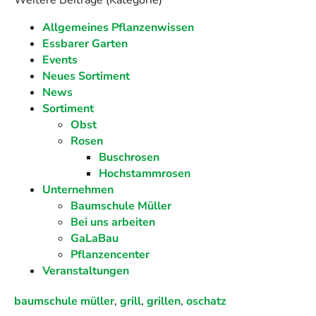
Weitere Beiträge (Kategorie)
Allgemeines Pflanzenwissen
Essbarer Garten
Events
Neues Sortiment
News
Sortiment
Obst
Rosen
Buschrosen
Hochstammrosen
Unternehmen
Baumschule Müller
Bei uns arbeiten
GaLaBau
Pflanzencenter
Veranstaltungen
baumschule müller
,
grill
,
grillen
,
oschatz