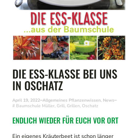
DIE ESS-KLASSE BEI UNS
IN OSCHATZ
April 19, 2022
Allgemeines Pflanzenwissen
,
News
#
Baumschule Müller
,
Grill
,
Grillen
,
Oschatz
ENDLICH WIEDER FÜR EUCH VOR ORT
Ein eigenes Kräuterbeet ist schon länger