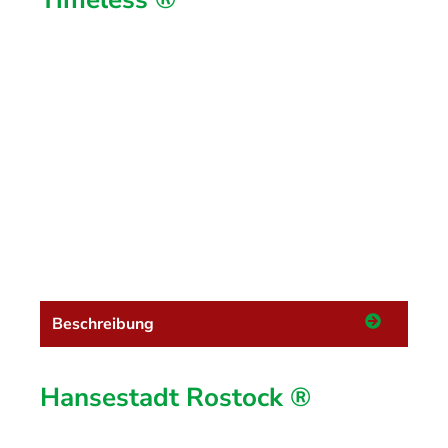
Beschreibung
Hansestadt Rostock ®