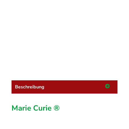
Beschreibung
Marie Curie ®