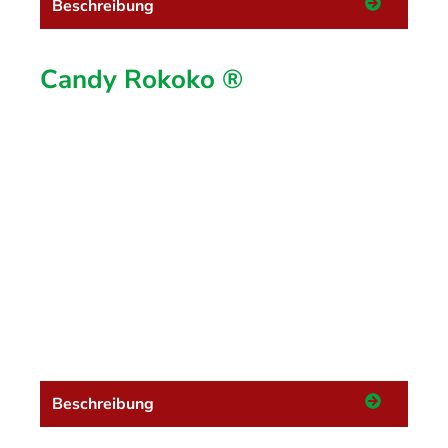
Beschreibung
Candy Rokoko ®
Beschreibung