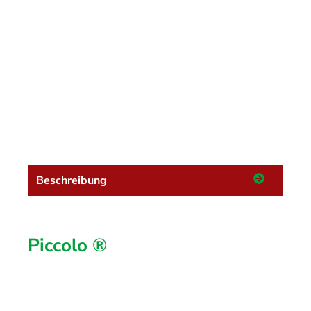
Beschreibung
Piccolo ®