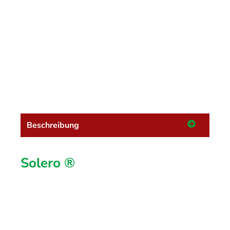
Beschreibung
Solero ®