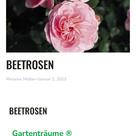
BEETROSEN
Melanie Müller
Januar 1, 2023
BEETROSEN
Gartenträume ®