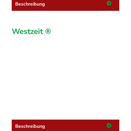
Beschreibung
Westzeit ®
Beschreibung