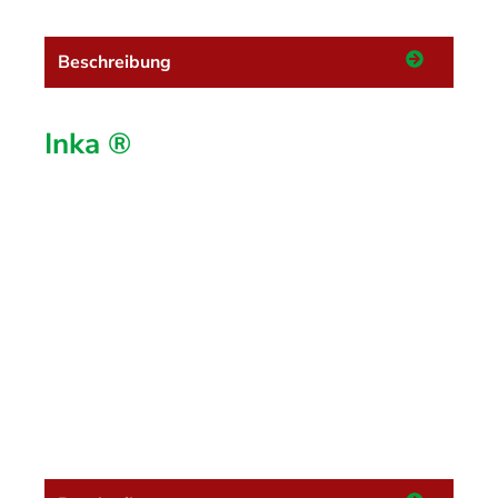
Beschreibung
Inka ®