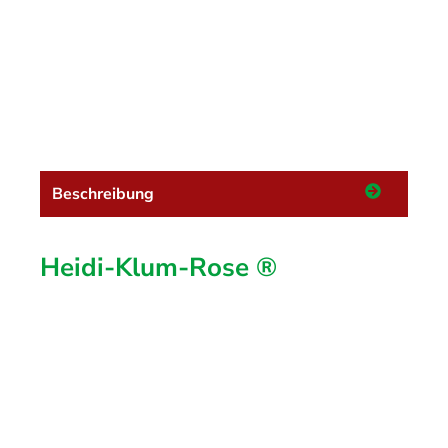
Beschreibung
Heidi-Klum-Rose ®