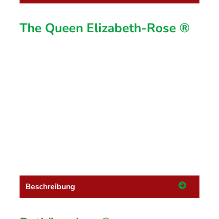
The Queen Elizabeth-Rose ®
Beschreibung