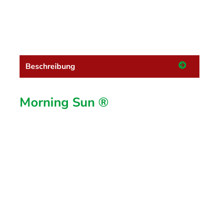
Beschreibung
Morning Sun ®