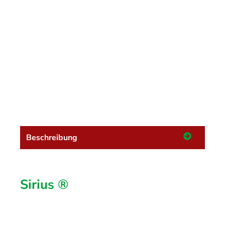
Beschreibung
Sirius ®