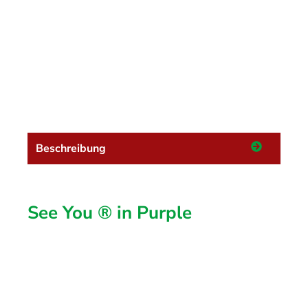
Beschreibung
See You ® in Purple