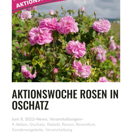
AKTIONSWOCHE ROSEN IN
OSCHATZ
Juni 9, 2022
News
,
Veranstaltungen
#
Aktion
,
Oschatz
,
Rabatt
,
Rosen
,
Rosenfest
,
Sonderangebote
,
Veranstaltung