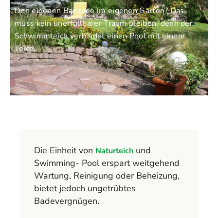
Den eigenen Badesee im eigenen Garten? Das
muss kein unerfüllbarer Traum bleiben, denn der
Schwimmteich verbindet einen Pool mit einem
Teich.
Die Einheit von
und
Naturteich
Swimming- Pool erspart weitgehend
Wartung, Reinigung oder Beheizung,
bietet jedoch ungetrübtes
Badevergnügen.