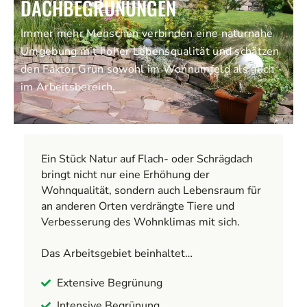
DACHBEGRÜNUNGEN
Immer mehr Menschen verbinden eine naturnahe
Umgebung mit hoher Lebensqualität und schätzen
den Faktor Grün sowohl im Wohnumfeld als auch
im Arbeitsbereich.
Ein Stück Natur auf Flach- oder Schrägdach
bringt nicht nur eine Erhöhung der
Wohnqualität, sondern auch Lebensraum für
an anderen Orten verdrängte Tiere und
Verbesserung des Wohnklimas mit sich.
Das Arbeitsgebiet beinhaltet…
Extensive Begrünung
Intensive Begrünung