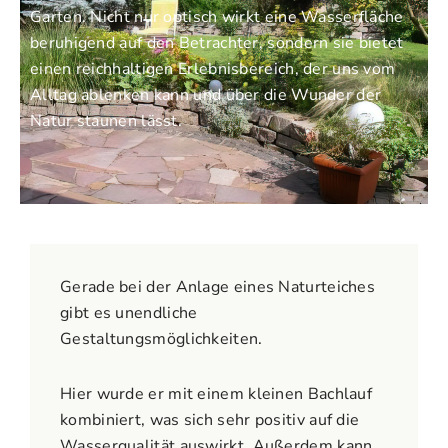
Garten. Nicht nur optisch wirkt eine Wasserfläche
beruhigend auf den Betrachter, sondern sie bietet
einen reichhaltigen Erlebnisbereich, der uns vom
Alltag ablenken kann und über die Wunder der
Natur staunen lässt.
Gerade bei der Anlage eines Naturteiches
gibt es unendliche
Gestaltungsmöglichkeiten.
Hier wurde er mit einem kleinen Bachlauf
kombiniert, was sich sehr positiv auf die
Wasserqualität auswirkt. Außerdem kann