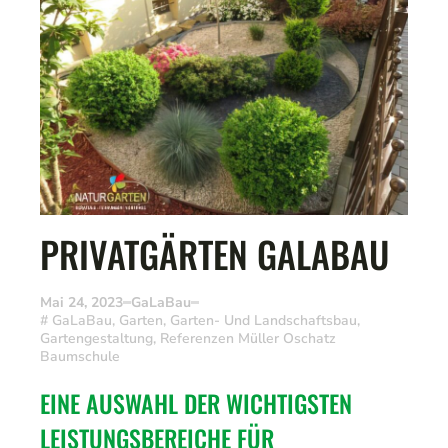
PRIVATGÄRTEN GALABAU
Mai 24, 2023
GaLaBau
#
GaLaBau
,
Garten
,
Garten- Und Landschaftsbau
,
Gartengestaltung
,
Referenzen Müller Oschatz
Baumschule
EINE AUSWAHL DER WICHTIGSTEN
LEISTUNGSBEREICHE FÜR