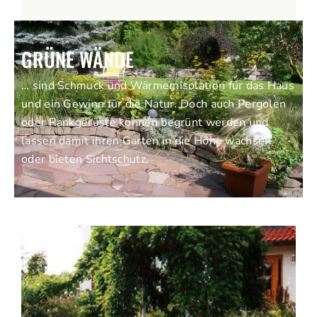
GRÜNE WÄNDE
… sind Schmuck und Wärmemisolation für das Haus
und ein Gewinn für die Natur. Doch auch Pergolen
oder Rankgerüste können begrünt werden und
lassen damit ihren Garten in die Höhe wachsen
oder bieten Sichtschutz.