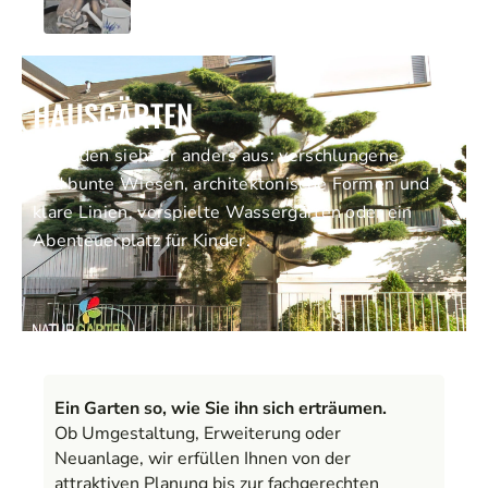
HAUSGÄRTEN
Für jeden sieht er anders aus: verschlungene Wege
und bunte Wiesen, architektonische Formen und
klare Linien, verspielte Wassergärten oder ein
Abenteuerplatz für Kinder.
Ein Garten so, wie Sie ihn sich erträumen.
Ob Umgestaltung, Erweiterung oder
Neuanlage, wir erfüllen Ihnen von der
attraktiven Planung bis zur fachgerechten