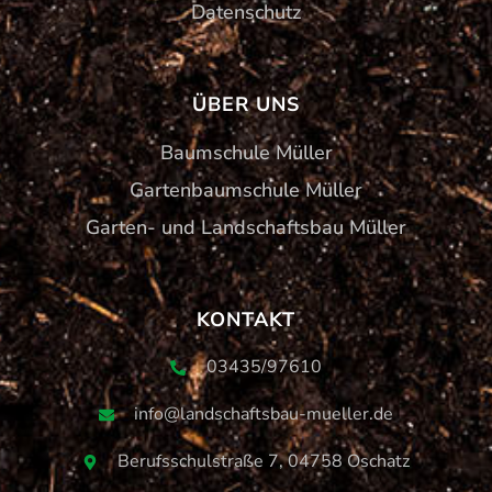
Datenschutz
ÜBER UNS
Baumschule Müller
Gartenbaumschule Müller
Garten- und Landschaftsbau Müller
KONTAKT
03435/97610
info@landschaftsbau-mueller.de
Berufsschulstraße 7, 04758 Oschatz