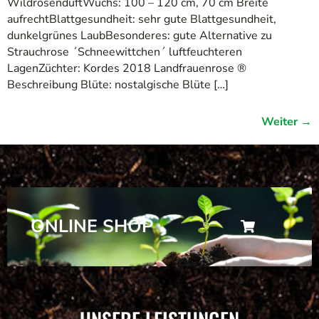
WildrosenduftWuchs: 100 – 120 cm, 70 cm Breite
aufrechtBlattgesundheit: sehr gute Blattgesundheit,
dunkelgrünes LaubBesonderes: gute Alternative zu
Strauchrose ´Schneewittchen´ luftfeuchteren
LagenZüchter: Kordes 2018 Landfrauenrose ®
Beschreibung Blüte: nostalgische Blüte […]
Weiter
→
ONLINE SHOP