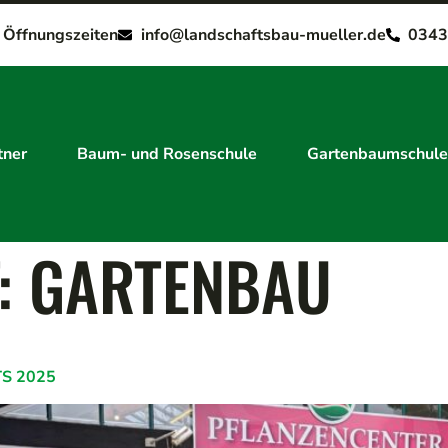
e Öffnungszeiten
info@landschaftsbau-mueller.de
0343
tner
Baum- und Rosenschule
Gartenbaumschule
:
GARTENBAU
S 2025