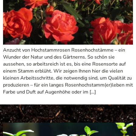
Anzucht von Hochstammrosen Rosenhochstämme – ein
Wunder der Natur und des Gärtnerns. So schön sie
aussehen, so arbeitsreich ist es, bis eine Rosensorte auf
einem Stamm erblüht. Wir zeigen Ihnen hier die vielen
kleinen Arbeitsschritte, die notwendig sind, um Qualität zu
produzieren – für ein langes Rosenhochstamm(er)leben mit
Farbe und Duft auf Augenhöhe oder im […]