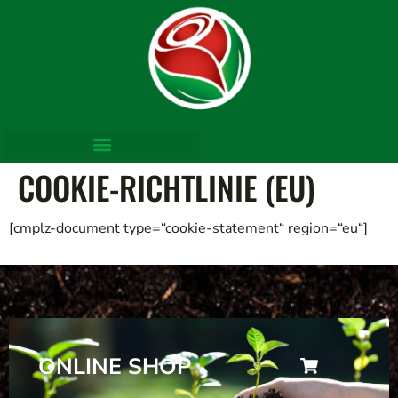
COOKIE-RICHTLINIE (EU)
[cmplz-document type=“cookie-statement“ region=“eu“]
ONLINE SHOP