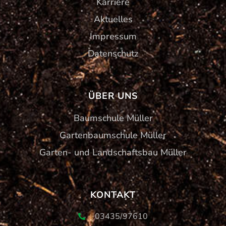
Karriere
Aktuelles
Impressum
Datenschutz
ÜBER UNS
Baumschule Müller
Gartenbaumschule Müller
Garten- und Landschaftsbau Müller
KONTAKT
03435/97610